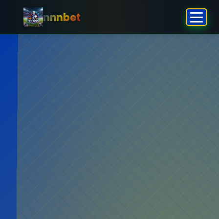
nnnbet