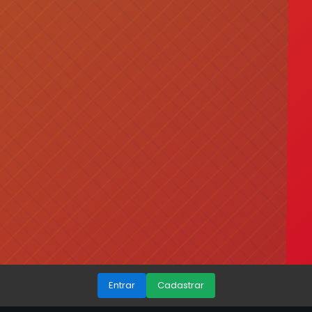
Entrar
Cadastrar