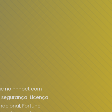
e no nnnbet com
l segurança! Licença
rnacional, Fortune