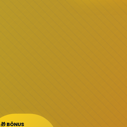
🎁 BÔNUS