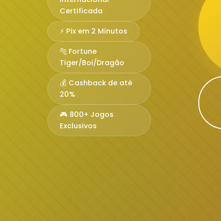
Certificada
⚡ Pix em 2 Minutos
🐅 Fortune
Tiger/Boi/Dragão
💰 Cashback de até
20%
🎮 800+ Jogos
Exclusivos