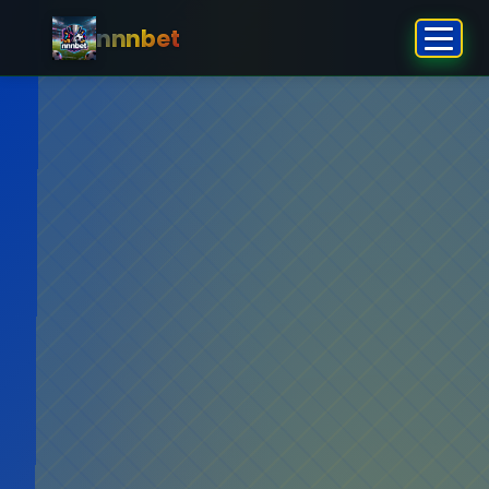
nnnbet