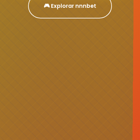
🎮 Explorar nnnbet