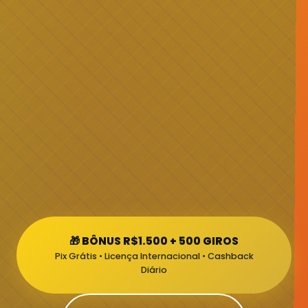
🎁 BÔNUS R$1.500 + 500 GIROS
Pix Grátis • Licença Internacional • Cashback
Diário