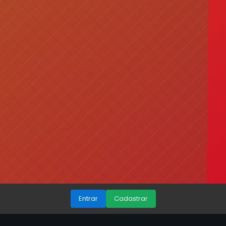
Entrar
Cadastrar